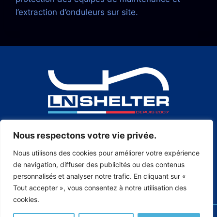
l’extraction d’onduleurs sur site.
Nous respectons votre vie privée.
+33 5 48 17 25 04
Nous utilisons des cookies pour améliorer votre expérience
de navigation, diffuser des publicités ou des contenus
personnalisés et analyser notre trafic. En cliquant sur «
Produits
Innovation continue
Qui sommes-nous ?
Tout accepter », vous consentez à notre utilisation des
Rejoignez-nous
cookies.