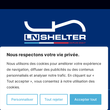
Nous respectons votre vie privée.
+33 5 48 17 25 04
Nous utilisons des cookies pour améliorer votre expérience
de navigation, diffuser des publicités ou des contenus
personnalisés et analyser notre trafic. En cliquant sur «
Produits
Innovation continue
Qui sommes-nous ?
Tout accepter », vous consentez à notre utilisation des
Rejoignez-nous
cookies.
CGU
Politique d’utilisation des cookies
Personnaliser
Tout rejeter
Accepter tout
Mentions légales & Politique de confidentialité